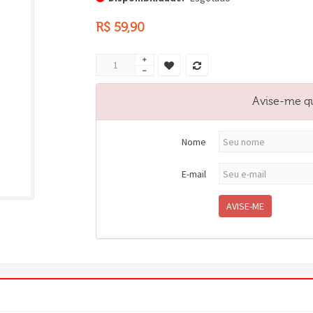
R$ 59,90
Avise-me q
Nome
E-mail
AVISE-ME