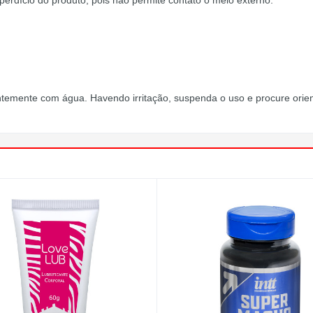
rdício do produto, pois não permite contato o meio externo.
temente com água. Havendo irritação, suspenda o uso e procure ori