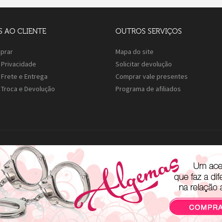
S AO CLIENTE
OUTROS SERVIÇOS
prar
Mapa do site
e Privacidade
Solicitar devolução
e Frete e Entrega
Comprar vale presentes
e Troca e Devolução
Programa de afiliados