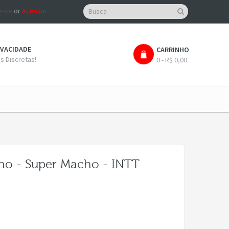
e-se
or
Acessar
IVACIDADE
CARRINHO
 Discretas!
0 - R$ 0,00
ino - Super Macho - INTT