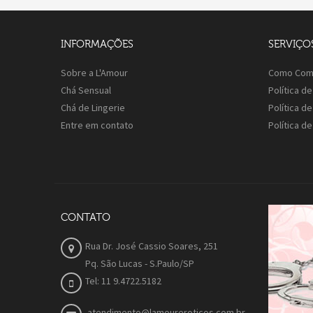
INFORMAÇÕES
SERVIÇO
Sobre a L'Amour
Como Com
Chá Sensual
Política d
Chá de Lingerie
Política d
Entre em contato
Política d
CONTATO
Rua Dr. José Cassio Soares, 251
Pq. São Lucas - S.Paulo/SP
Tel: 11 9.4722.5182
atendimento@lamoureroticos.com.br