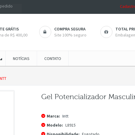
r pedido
Cadastr
TE GRÁTIS
COMPRA SEGURA
TOTAL PR
ma de R$ 400,00
Site 100% seguro
Embalagens
NOTÍCIAS
CONTATO
INTT
Gel Potencializador Mascul
Marca:
Intt
Modelo:
L8915
Disponibilidade:
Esgotado